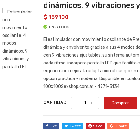
dinámicos, 9 vibraciones 
$ 159100
EN STOCK
El estimulador con movimiento oscilante de Pre
dinámica y envolvente gracias a sus 4 modos d
con 9 vibraciones ajustables, su sistema autom
cada ritmo, incorpora pantalla LED que facilita 
ergonómico mejora la adaptación al cuerpo en ca
opción práctica y moderna, Disponible en cualqu
100x100Sexshop.com.ar - 4771-3134
CANTIDAD:
-
+
Comprar
Like
Tweet
Save
Share