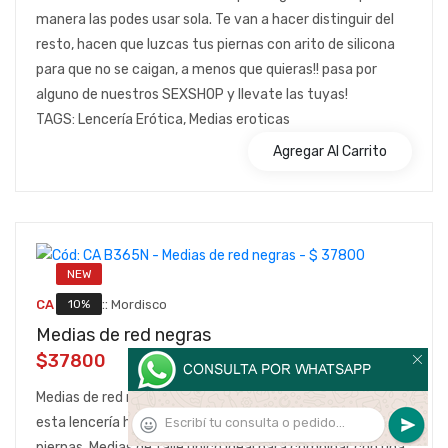
manera las podes usar sola. Te van a hacer distinguir del
resto, hacen que luzcas tus piernas con arito de silicona
para que no se caigan, a menos que quieras!! pasa por
alguno de nuestros SEXSHOP y llevate las tuyas!
TAGS: Lencería Erótica, Medias eroticas
Agregar Al Carrito
NEW
::
10%
CA B365N
Mordisco
Medias de red negras
$37800
Medias de red negras, siéntete sexy y provocativa con
esta lencería hecha en red negra que se ajusta a tus
piernas. Medias de talle único ideal para combinar con una