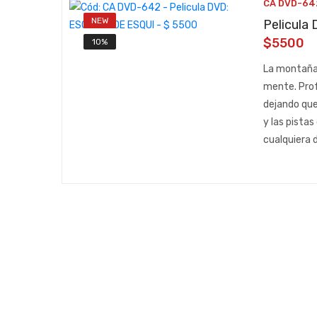
CA DVD-64
NEW
Pelicula
$5500
10%
La montaña 
mente. Prof
dejando que
y las pista
cualquiera 