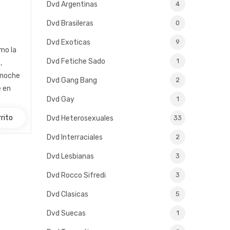
Dvd Argentinas
4
Dvd Brasileras
0
Dvd Exoticas
9
mo la
Dvd Fetiche Sado
1
,
a noche
Dvd Gang Bang
2
e en
Dvd Gay
1
rito
Dvd Heterosexuales
33
Dvd Interraciales
2
Dvd Lesbianas
3
Dvd Rocco Sifredi
3
Dvd Clasicas
5
Dvd Suecas
1