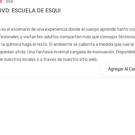
::
2
SSA
 DVD: ESCUELA DE ESQUI
es el escenario de una experiencia donde el cuerpo aprende tanto co
esionales y visitantes adultos comparten más que consejos técnicos
 la química haga el resto. El ambiente se calienta a medida que cae l
s quedan atrás. Una fantasía invernal cargada de insinuación. Disponibl
de nuestros locales o a través de nuestro sitio web.
Agregar Al Car