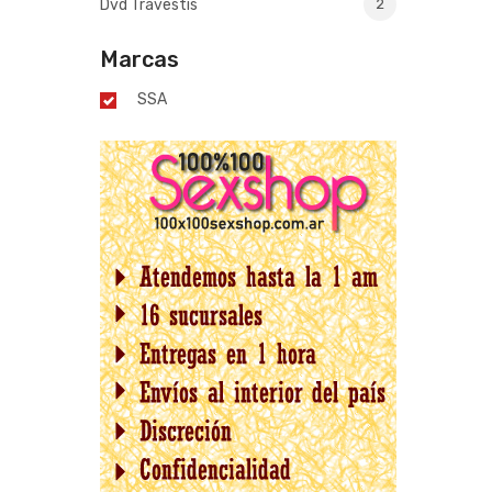
Dvd Travestis
2
Marcas
SSA