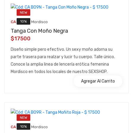
NEW
::
10%
CA B09N
Mordisco
Tanga Con Moño Negra
$17500
Diseño simple pero efectivo. Un sexy moño adorna su
parte trasera para realzar y lucir tu cuerpo. Talle único.
Conoce la amplia linea de lencería erótica femenina
Mordisco en todos los locales de nuestro SEXSHOP.
Agregar Al Carrito
NEW
::
10%
CA B09R
Mordisco