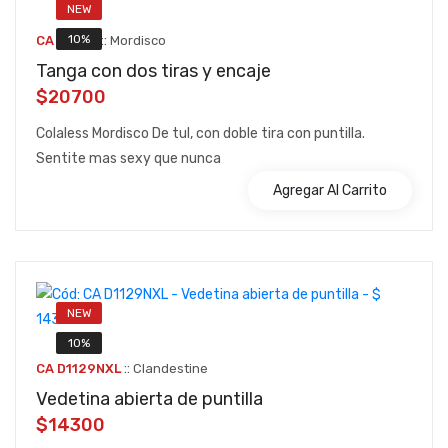
NEW
::
10%
CA B071N
Mordisco
Tanga con dos tiras y encaje
$20700
Colaless Mordisco De tul, con doble tira con puntilla.
Sentite mas sexy que nunca
Agregar Al Carrito
NEW
10%
::
CA D1129NXL
Clandestine
Vedetina abierta de puntilla
$14300