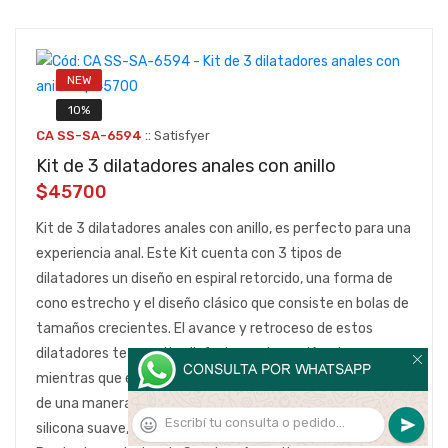
NEW
10%
::
CA SS-SA-6594
Satisfyer
Kit de 3 dilatadores anales con anillo
$45700
Kit de 3 dilatadores anales con anillo, es perfecto para una
experiencia anal. Este Kit cuenta con 3 tipos de
dilatadores un diseño en espiral retorcido, una forma de
cono estrecho y el diseño clásico que consiste en bolas de
tamaños crecientes. El avance y retroceso de estos
dilatadores te permite disfrutar cada centímetro,
mientras que el deslizamiento sin fricción te estimulará
de una manera inolvidable e intensa. Esta hecho de
silicona suave, a prueba de agua y en brillantes colores.